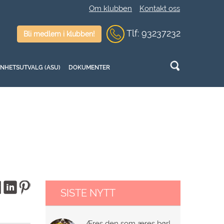
Om klubben
Kontakt oss
Tlf:
9
3237232
Bli medlem i klubben!
NNHETSUTVALG (ASU)
DOKUMENTER
SISTE NYTT
Æres den som æres bør!