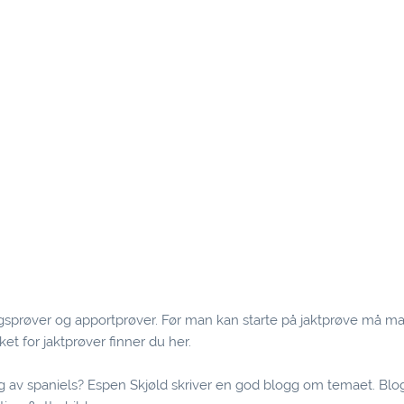
eggsprøver og apportprøver. Før man kan starte på jaktprøve må m
et for jaktprøver finner du
her
.
g av spaniels? Espen Skjøld skriver en god blogg om temaet. Bl