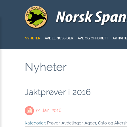
NYHETER
AVDELINGSSIDER
AVL OG OPPDRETT
AKTIVIT
Nyheter
Jaktprøver i 2016
01 Jan, 2016
Kategorier:
Prøver
,
Avdelinger
,
Agder
,
Oslo og Akers