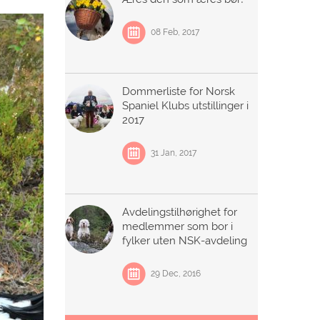
08 Feb, 2017
Dommerliste for Norsk
Spaniel Klubs utstillinger i
2017
31 Jan, 2017
Avdelingstilhørighet for
medlemmer som bor i
fylker uten NSK-avdeling
29 Dec, 2016