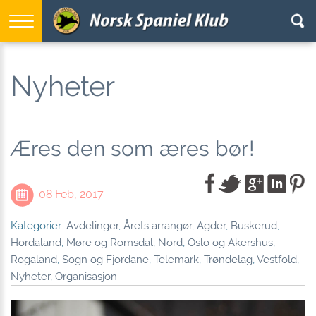
Nyheter
Æres den som æres bør!
08 Feb, 2017
Kategorier:
Avdelinger
,
Årets arrangør
,
Agder
,
Buskerud
,
Hordaland
,
Møre og Romsdal
,
Nord
,
Oslo og Akershus
,
Rogaland
,
Sogn og Fjordane
,
Telemark
,
Trøndelag
,
Vestfold
,
Nyheter
,
Organisasjon