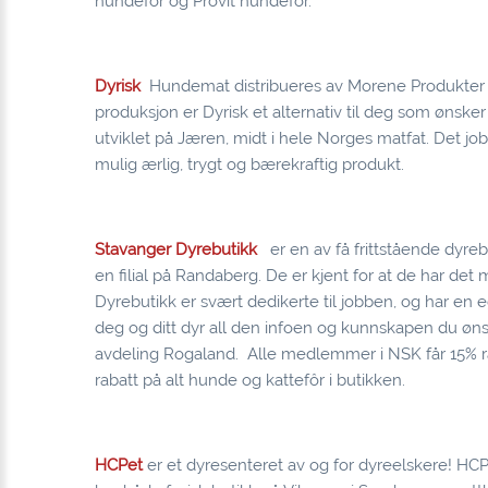
hundefôr og Provit hundefôr.
Dyrisk
Hundemat distribueres av Morene Produkter o
produksjon er Dyrisk et alternativ til deg som ønsker
utviklet på Jæren, midt i hele Norges matfat. Det jo
mulig ærlig, trygt og bærekraftig produkt.
Stavanger Dyrebutikk
er en av få frittstående dyreb
en filial på Randaberg. De er kjent for at de har det
Dyrebutikk er svært dedikerte til jobben, og har en 
deg og ditt dyr all den infoen og kunnskapen du øn
avdeling Rogaland. Alle medlemmer i NSK får 15% rab
rabatt på alt hunde og kattefôr i butikken.
HCPet
er et dyresenteret av og for dyreelskere! HC