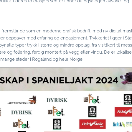
utikk. I deres to etasjers senter finner du også egen akvarie- og
dag fremstår de som en moderne grafisk bedrift, med ny digital mas
 løser oppgaver med erfaring og engasjement. Trykkeriet ligger i St
r alle typer trykk i større og mindre opplag, fra visittkort til me
nere og foliering, ferdig montert på vegg eller vindu. De er lokalis
l mange steder i Rogaland og hele Norge.