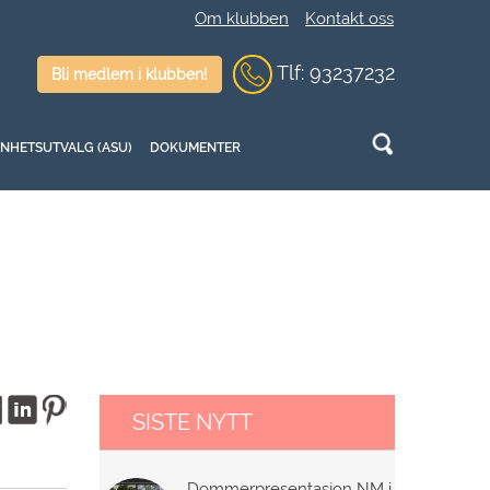
Om klubben
Kontakt oss
Tlf:
9
3237232
Bli medlem i klubben!
NNHETSUTVALG (ASU)
DOKUMENTER
SISTE NYTT
Dommerpresentasjon NM i