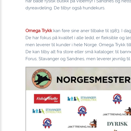
har både fysisk butikk på Vibemyr i Sandnes og nettb
dyreavdeling. De tilbyr også hundekurs.
Omega Trykk
kan føre sine aner tilbake til 1983. I 
De har fokus på kvalitet i alle ledd, er fleksible og
men leverer til kunder i hele Norge. Omega Trykk tilby
De kan tilby alt fra store eller små kataloger, til ban
Forus, Stavanger og Sandnes, men leverer jevnlig ti