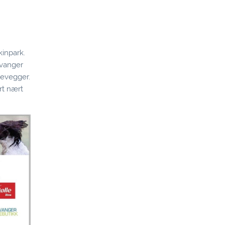
kinpark.
avanger
ssevegger.
ert nært