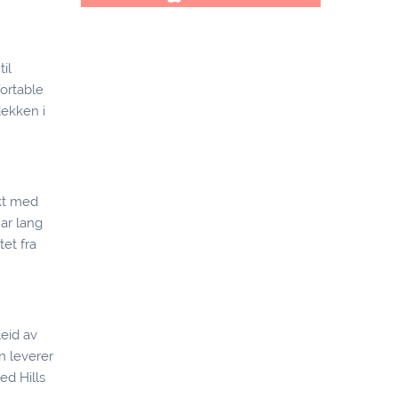
il
fortable
dekken i
akt med
ar lang
et fra
leid av
n leverer
d Hills