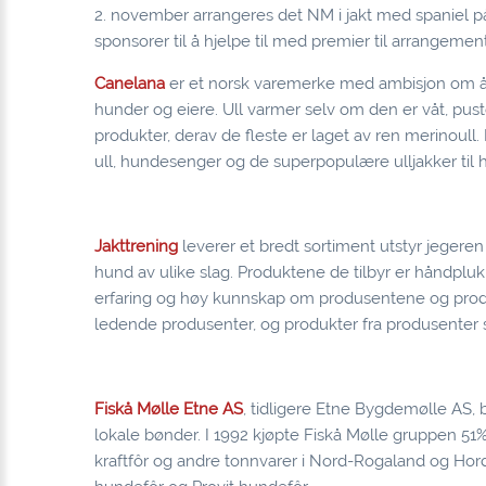
2. november arrangeres det NM i jakt med spaniel på 
sponsorer til å hjelpe til med premier til arrangem
Canelana
er et norsk varemerke med ambisjon om å 
hunder og eiere. Ull varmer selv om den er våt, puste
produkter, derav de fleste er laget av ren merinou
ull, hundesenger og de superpopulære ulljakker til 
Jakttrening
leverer et bredt sortiment utstyr jegere
hund av ulike slag. Produktene de tilbyr er håndplu
erfaring og høy kunnskap om produsentene og produk
ledende produsenter, og produkter fra produsenter s
Fiskå Mølle Etne AS
, tidligere Etne Bygdemølle AS, b
lokale bønder. I 1992 kjøpte Fiskå Mølle gruppen 51%
kraftfôr og andre tonnvarer i Nord-Rogaland og Ho