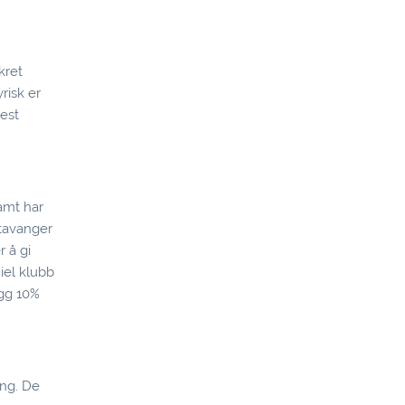
kret
risk er
mest
samt har
Stavanger
 å gi
iel klubb
egg 10%
ing. De