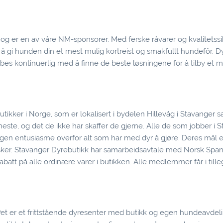
g er en av våre NM-sponsorer. Med ferske råvarer og kvalitetssi
 å gi hunden din et mest mulig kortreist og smakfullt hundefôr. Dy
bbes kontinuerlig med å finne de beste løsningene for å tilby et 
utikker i Norge, som er lokalisert i bydelen Hillevåg i Stavanger 
 meste, og det de ikke har skaffer de gjerne. Alle de som jobber i 
egen entusiasme overfor alt som har med dyr å gjøre. Deres mål er
sker. Stavanger Dyrebutikk har samarbeidsavtale med Norsk Span
att på alle ordinære varer i butikken. Alle medlemmer får i till
Pet er et frittstående dyresenter med butikk og egen hundeavdel