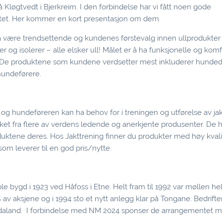
Kløgtvedt i Bjerkreim. I den forbindelse har vi fått noen gode
entet. Her kommer en kort presentasjon om dem.
være trendsettende og kundenes førstevalg innen ullprodukter t
r og isolerer – alle elsker ull! Målet er å ha funksjonelle og kom
ll. De produktene som kundene verdsetter mest inkluderer hunde
hundeførere.
n og hundeføreren kan ha behov for i treningen og utførelse av j
kket fra flere av verdens ledende og anerkjente produsenter. De h
tene deres. Hos Jakttrening finner du produkter med høy kvalit
om leverer til en god pris/nytte.
le bygd i 1923 ved Håfoss i Etne. Helt fram til 1992 var møllen he
 av aksjene og i 1994 sto et nytt anlegg klar på Tongane. Bedrifte
rdaland. I forbindelse med NM 2024 sponser de arrangementet me