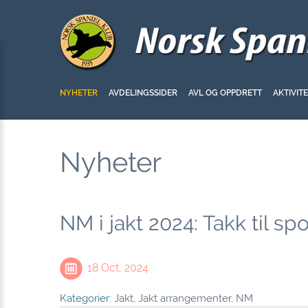
NYHETER
AVDELINGSSIDER
AVL OG OPPDRETT
AKTIVIT
Nyheter
NM i jakt 2024: Takk til s
18 Oct, 2024
Kategorier:
Jakt
,
Jakt arrangementer
,
NM